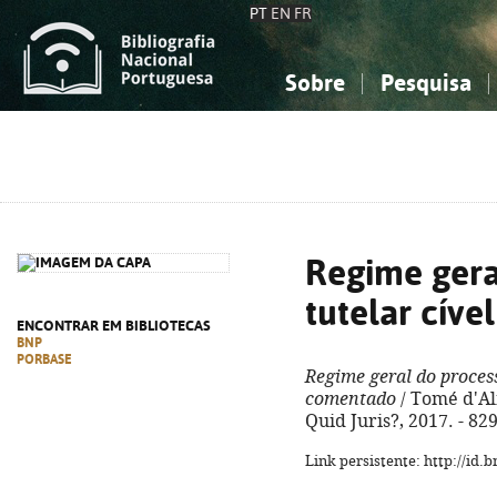
PT
EN
FR
Sobre
Pesquisa
Sobre a Bibliografia Nacional
Simples
Conhecimento, Informação...
Conhecimento, Informação...
Combinada
A
Ciências sociais...
Ciências sociais...
Arte, desporto...
Arte, desporto...
Regime gera
tutelar cível
ENCONTRAR EM BIBLIOTECAS
BNP
PORBASE
Regime geral do process
comentado
/ Tomé d'Alm
Quid Juris?, 2017. - 82
Link persistente: http://id