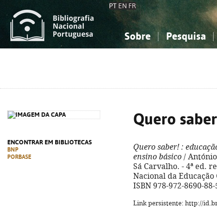
PT
EN
FR
Sobre
Pesquisa
Sobre a Bibliografia Nacional
Simples
Conhecimento, Informação...
Conhecimento, Informação...
Combinada
A
Ciências sociais...
Ciências sociais...
Arte, desporto...
Arte, desporto...
Quero saber
ENCONTRAR EM BIBLIOTECAS
Quero saber!
: educação
BNP
ensino básico
/ António 
PORBASE
Sá Carvalho. - 4ª ed. r
Nacional da Educação Cri
ISBN 978-972-8690-88-
Link persistente: http://id