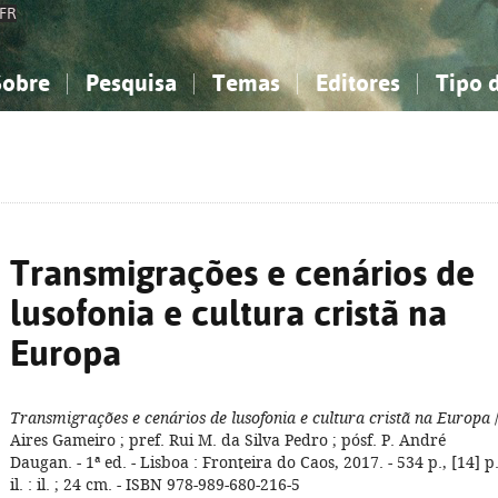
FR
Sobre
Pesquisa
Temas
Editores
Tipo 
obre a Bibliografia Nacional
imples
onhecimento, Informação...
onhecimento, Informação...
Combinada
A minha lista
Como utilizar
Filosofia, psicologia...
Filosofia, psicologia...
Perguntas frequente
iências sociais...
iências sociais...
Ciências exatas e naturais...
Ciências exatas e naturais...
rte, desporto...
rte, desporto...
Literatura, linguística...
Literatura, linguística...
Transmigrações e cenários de
lusofonia e cultura cristã na
Europa
Transmigrações e cenários de lusofonia e cultura cristã na Europa
Aires Gameiro ; pref. Rui M. da Silva Pedro ; pósf. P. André
Daugan. - 1ª ed. - Lisboa : Fronteira do Caos, 2017. - 534 p., [14] p
il. : il. ; 24 cm. - ISBN 978-989-680-216-5