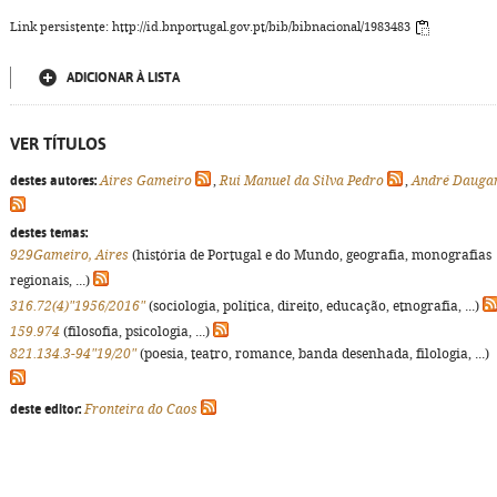
Link persistente: http://id.bnportugal.gov.pt/bib/bibnacional/1983483
ADICIONAR À LISTA
VER TÍTULOS
destes autores:
Aires Gameiro
,
Rui Manuel da Silva Pedro
,
André Dauga
destes temas:
929Gameiro, Aires
(história de Portugal e do Mundo, geografia, monografias
regionais, ...)
316.72(4)"1956/2016"
(sociologia, política, direito, educação, etnografia, ...)
159.974
(filosofia, psicologia, ...)
821.134.3-94"19/20"
(poesia, teatro, romance, banda desenhada, filologia, ...)
deste editor:
Fronteira do Caos