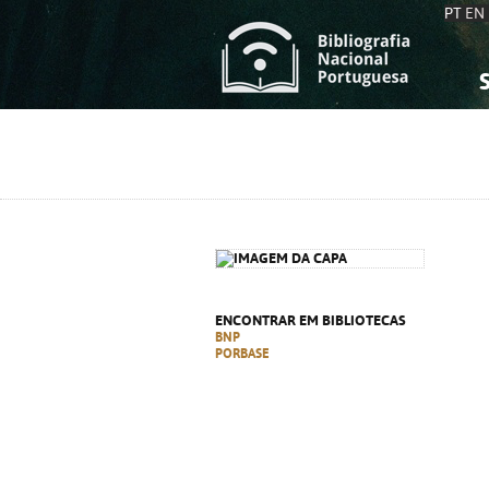
PT
EN
S
S
C
C
C
C
A
A
ENCONTRAR EM BIBLIOTECAS
BNP
PORBASE