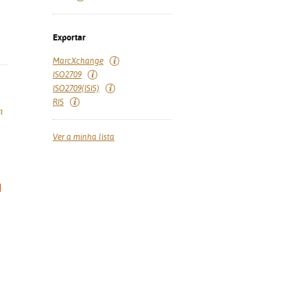
Exportar
MarcXchange
ISO2709
ISO2709(ISIS)
RIS
n
Ver a minha lista