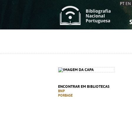
PT
EN
S
S
C
C
C
C
A
A
ENCONTRAR EM BIBLIOTECAS
BNP
PORBASE