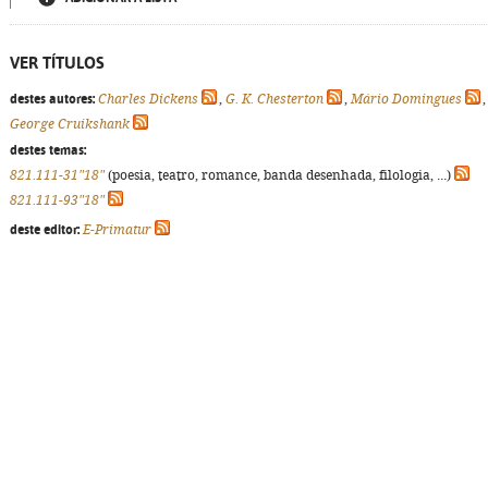
VER TÍTULOS
destes autores:
Charles Dickens
,
G. K. Chesterton
,
Mário Domingues
,
George Cruikshank
destes temas:
821.111-31"18"
(poesia, teatro, romance, banda desenhada, filologia, ...)
821.111-93"18"
deste editor:
E-Primatur