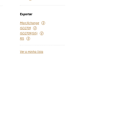
Exportar
MarcXchange
ISO2709
ISO2709(ISIS)
RIS
Ver a minha lista