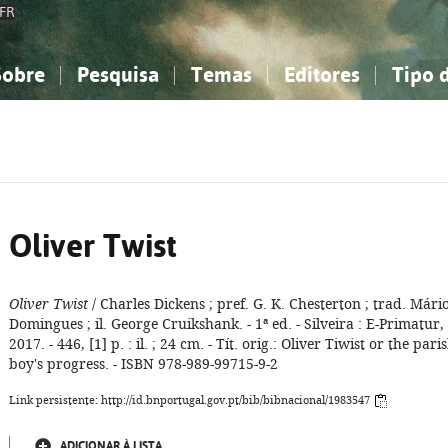
FR
Sobre
Pesquisa
Temas
Editores
Tipo 
obre a Bibliografia Nacional
imples
onhecimento, Informação...
onhecimento, Informação...
Combinada
A minha lista
Como utilizar
Filosofia, psicologia...
Filosofia, psicologia...
Perguntas frequente
iências sociais...
iências sociais...
Ciências exatas e naturais...
Ciências exatas e naturais...
rte, desporto...
rte, desporto...
Literatura, linguística...
Literatura, linguística...
Oliver Twist
Oliver Twist
/ Charles Dickens ; pref. G. K. Chesterton ; trad. Mári
Domingues ; il. George Cruikshank. - 1ª ed. - Silveira : E-Primatur,
2017. - 446, [1] p. : il. ; 24 cm. - Tít. orig.: Oliver Tiwist or the pari
boy's progress. - ISBN 978-989-99715-9-2
Link persistente: http://id.bnportugal.gov.pt/bib/bibnacional/1983547
ADICIONAR À LISTA