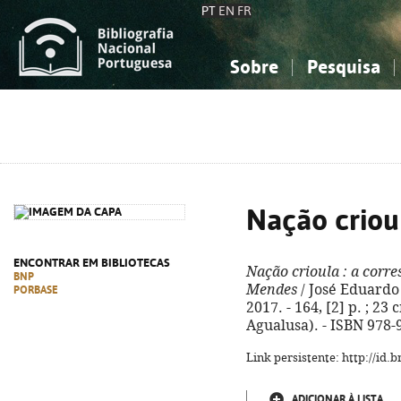
PT
EN
FR
Sobre
Pesquisa
Sobre a Bibliografia Nacional
Simples
Conhecimento, Informação...
Conhecimento, Informação...
Combinada
A
Ciências sociais...
Ciências sociais...
Arte, desporto...
Arte, desporto...
Nação criou
ENCONTRAR EM BIBLIOTECAS
Nação crioula
: a corre
BNP
Mendes
/ José Eduardo 
PORBASE
2017. - 164, [2] p. ; 2
Agualusa). - ISBN 978-
Link persistente: http://id
ADICIONAR À LISTA