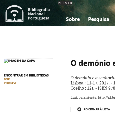
PT
EN
FR
Sobre
Pesquisa
Sobre a Bibliografia Nacional
Simples
Conhecimento, Informação...
Conhecimento, Informação...
Combinada
A
Ciências sociais...
Ciências sociais...
Arte, desporto...
Arte, desporto...
O demónio e
ENCONTRAR EM BIBLIOTECAS
O demónio e a senhori
BNP
Lisboa : 11-17, 2017. - 
PORBASE
Coelho ; 12). - ISBN 97
Link persistente: http://id
ADICIONAR À LISTA