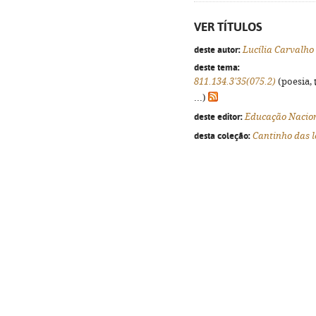
VER TÍTULOS
deste autor:
Lucília Carvalho
deste tema:
811.134.3'35(075.2)
(poesia, 
...)
deste editor:
Educação Nacio
desta coleção:
Cantinho das l