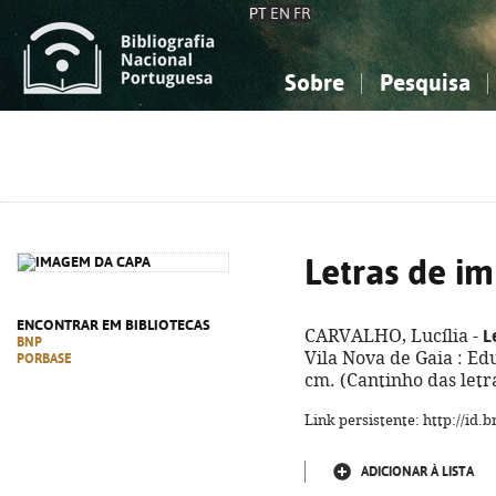
PT
EN
FR
Sobre
Pesquisa
Sobre a Bibliografia Nacional
Simples
Conhecimento, Informação...
Conhecimento, Informação...
Combinada
A
Ciências sociais...
Ciências sociais...
Arte, desporto...
Arte, desporto...
Letras de i
ENCONTRAR EM BIBLIOTECAS
L
CARVALHO, Lucília -
BNP
Vila Nova de Gaia : Educ
PORBASE
cm. (Cantinho das letr
Link persistente: http://id
ADICIONAR À LISTA