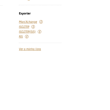
Exportar
MarcXchange
ISO2709
ISO2709(ISIS)
RIS
Ver a minha lista