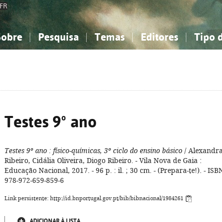
FR
Sobre
Pesquisa
Temas
Editores
Tipo 
obre a Bibliografia Nacional
imples
onhecimento, Informação...
onhecimento, Informação...
Combinada
A minha lista
Como utilizar
Filosofia, psicologia...
Filosofia, psicologia...
Perguntas frequente
iências sociais...
iências sociais...
Ciências exatas e naturais...
Ciências exatas e naturais...
rte, desporto...
rte, desporto...
Literatura, linguística...
Literatura, linguística...
Testes 9º ano
Testes 9º ano
: físico-químicas, 3º ciclo do ensino básico
/ Alexandr
Ribeiro, Cidália Oliveira, Diogo Ribeiro. - Vila Nova de Gaia :
Educação Nacional, 2017. - 96 p. : il. ; 30 cm. - (Prepara-te!). - ISB
978-972-659-859-6
Link persistente: http://id.bnportugal.gov.pt/bib/bibnacional/1984261
ADICIONAR À LISTA