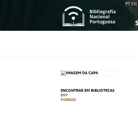
PT
EN
S
S
C
C
C
C
A
A
ENCONTRAR EM BIBLIOTECAS
BNP
PORBASE