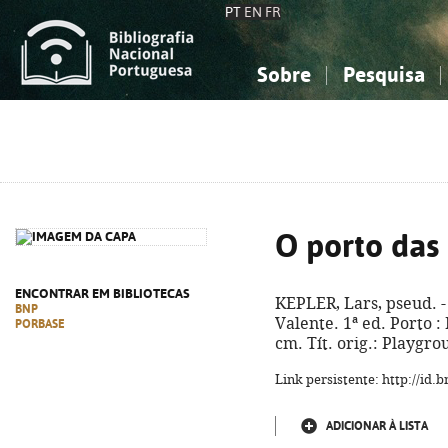
PT
EN
FR
Sobre
Pesquisa
Sobre a Bibliografia Nacional
Simples
Conhecimento, Informação...
Conhecimento, Informação...
Combinada
A
Ciências sociais...
Ciências sociais...
Arte, desporto...
Arte, desporto...
O porto das
ENCONTRAR EM BIBLIOTECAS
KEPLER, Lars, pseud. 
BNP
Valente. 1ª ed. Porto : 
PORBASE
cm. Tít. orig.: Playgr
Link persistente: http://id
ADICIONAR À LISTA