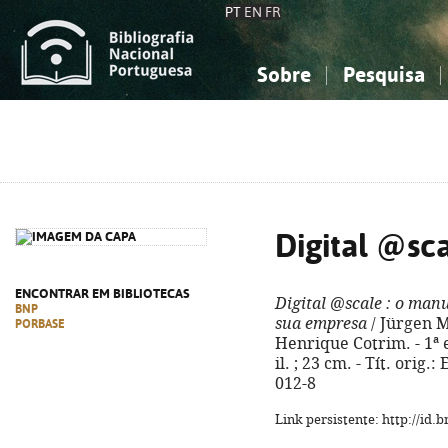
PT
EN
FR
Sobre
Pesquisa
Sobre a Bibliografia Nacional
Simples
Conhecimento, Informação...
Conhecimento, Informação...
Combinada
A
Ciências sociais...
Ciências sociais...
Arte, desporto...
Arte, desporto...
Digital @sc
ENCONTRAR EM BIBLIOTECAS
Digital @scale
: o manu
BNP
sua empresa
/ Jürgen M
PORBASE
Henrique Cotrim. - 1ª ed
il. ; 23 cm. - Tít. orig.
012-8
Link persistente: http://id