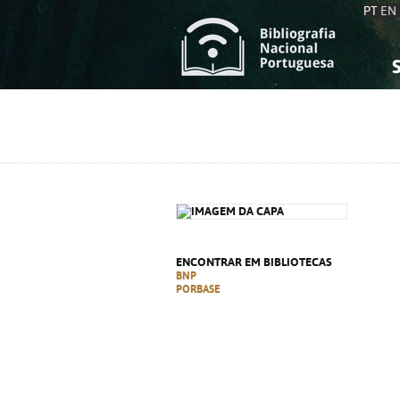
PT
EN
S
S
C
C
C
C
A
A
ENCONTRAR EM BIBLIOTECAS
BNP
PORBASE