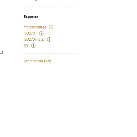
Exportar
MarcXchange
ISO2709
ISO2709(ISIS)
RIS
.)
Ver a minha lista