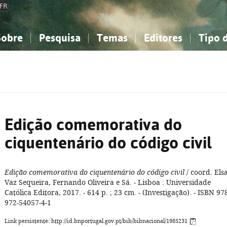
FR
Sobre
Pesquisa
Temas
Editores
Tipo 
obre a Bibliografia Nacional
imples
onhecimento, Informação...
onhecimento, Informação...
Combinada
A minha lista
Como utilizar
Filosofia, psicologia...
Filosofia, psicologia...
Perguntas frequente
iências sociais...
iências sociais...
Ciências exatas e naturais...
Ciências exatas e naturais...
rte, desporto...
rte, desporto...
Literatura, linguística...
Literatura, linguística...
Edição comemorativa do
ciquentenário do código civil
Edição comemorativa do ciquentenário do código civil
/ coord. Els
Vaz Sequeira, Fernando Oliveira e Sá. - Lisboa : Universidade
Católica Editora, 2017. - 614 p. ; 23 cm. - (Investigação). - ISBN 97
972-54057-4-1
Link persistente: http://id.bnportugal.gov.pt/bib/bibnacional/1985231