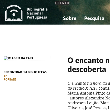
PT
EN
FR
Sobre
Pesquisa
Sobre a Bibliografia Nacional
Simples
Conhecimento, Informação...
Conhecimento, Informação...
Combinada
A
Ciências sociais...
Ciências sociais...
Arte, desporto...
Arte, desporto...
O encanto n
descoberta
ENCONTRAR EM BIBLIOTECAS
BNP
PORBASE
O encanto na hora da 
do século XVIII
/ comis
Maria Antónia Pinto de
; autores Alexandre Nob
Andresen Leitão, Maria
Oliveira, José Pessoa, 