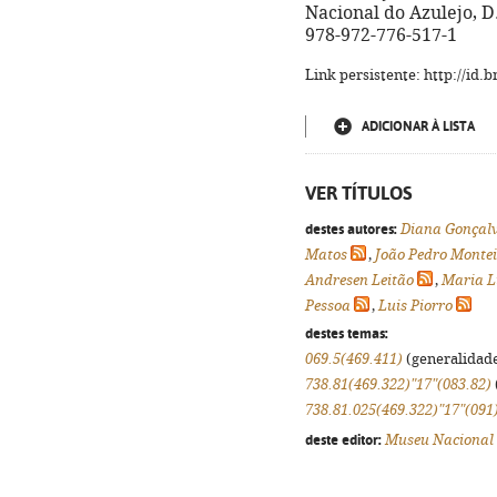
Nacional do Azulejo, D.L
978-972-776-517-1
Link persistente: http://id
ADICIONAR À LISTA
VER TÍTULOS
destes autores:
Diana Gonçalv
Matos
,
João Pedro Monte
Andresen Leitão
,
Maria L
Pessoa
,
Luis Piorro
destes temas:
069.5(469.411)
(generalidades
738.81(469.322)"17"(083.82)
738.81.025(469.322)"17"(091
deste editor:
Museu Nacional 