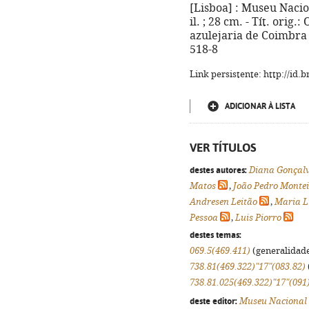
[Lisboa] : Museu Nacion
il. ; 28 cm. - Tít. orig
azulejaria de Coimbra 
518-8
Link persistente: http://id
ADICIONAR À LISTA
VER TÍTULOS
destes autores:
Diana Gonçalv
Matos
,
João Pedro Monte
Andresen Leitão
,
Maria L
Pessoa
,
Luis Piorro
destes temas:
069.5(469.411)
(generalidades
738.81(469.322)"17"(083.82)
738.81.025(469.322)"17"(091
deste editor:
Museu Nacional 