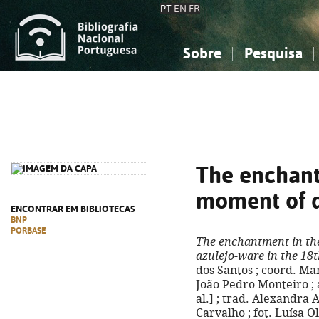
PT
EN
FR
Sobre
Pesquisa
Sobre a Bibliografia Nacional
Simples
Conhecimento, Informação...
Conhecimento, Informação...
Combinada
A
Ciências sociais...
Ciências sociais...
Arte, desporto...
Arte, desporto...
The enchant
moment of d
ENCONTRAR EM BIBLIOTECAS
BNP
PORBASE
The enchantment in th
azulejo-ware in the 18
dos Santos ; coord. Ma
João Pedro Monteiro ; 
al.] ; trad. Alexandra
Carvalho ; fot. Luísa Ol