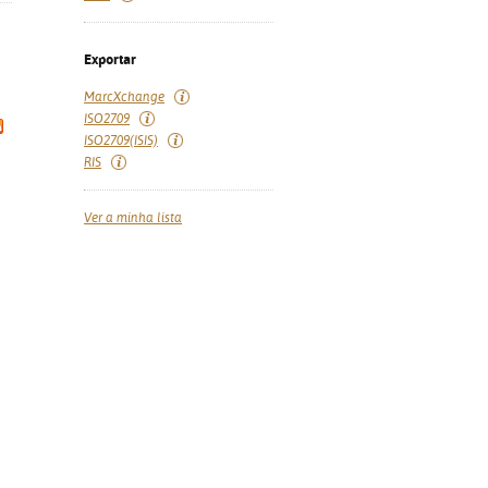
Exportar
MarcXchange
ISO2709
ISO2709(ISIS)
RIS
Ver a minha lista