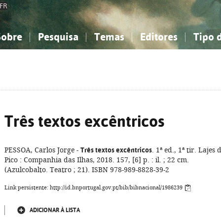
FR
Sobre
Pesquisa
Temas
Editores
Tipo 
obre a Bibliografia Nacional
imples
onhecimento, Informação...
onhecimento, Informação...
Combinada
A minha lista
Como utilizar
Filosofia, psicologia...
Filosofia, psicologia...
Perguntas frequente
iências sociais...
iências sociais...
Ciências exatas e naturais...
Ciências exatas e naturais...
rte, desporto...
rte, desporto...
Literatura, linguística...
Literatura, linguística...
Três textos excêntricos
PESSOA, Carlos Jorge -
Três textos excêntricos
. 1ª ed., 1ª tir. Lajes 
Pico : Companhia das Ilhas, 2018. 157, [6] p. : il. ; 22 cm.
(Azulcobalto. Teatro ; 21). ISBN 978-989-8828-39-2
Link persistente: http://id.bnportugal.gov.pt/bib/bibnacional/1986239
ADICIONAR À LISTA