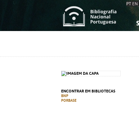
PT
EN
S
S
C
C
C
C
A
A
ENCONTRAR EM BIBLIOTECAS
BNP
PORBASE