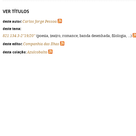
VER TÍTULOS
deste autor:
Carlos Jorge Pessoa
deste tema:
821.134.3-2"19/20"
(poesia, teatro, romance, banda desenhada, filologia, ...)
deste editor:
Companhia das Ilhas
desta coleção:
Azulcobalto