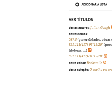
ADICIONAR À LISTA
VER TÍTULOS
destes autores:
Julian Gough
destes temas:
087.5
(generalidades, obras d
821.111(417)-93"19/20"
(poes
filologia, ...)
821.111(417)-31"19/20"
deste editor:
Booksmile
desta coleção:
O coelho e o ur