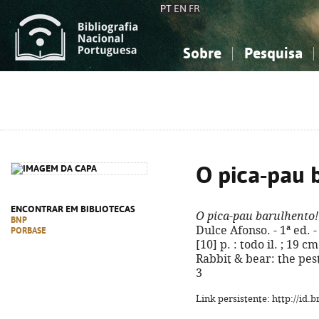
PT
EN
FR
Sobre
Pesquisa
Sobre a Bibliografia Nacional
Simples
Conhecimento, Informação...
Conhecimento, Informação...
Combinada
A
Ciências sociais...
Ciências sociais...
Arte, desporto...
Arte, desporto...
O pica-pau 
ENCONTRAR EM BIBLIOTECAS
O pica-pau barulhento!
BNP
Dulce Afonso. - 1ª ed. 
PORBASE
[10] p. : todo il. ; 19 cm
Rabbit & bear: the pest
3
Link persistente: http://id