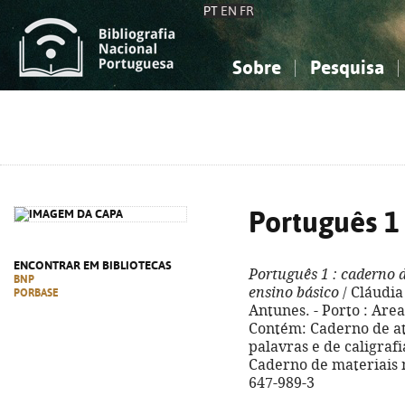
PT
EN
FR
Sobre
Pesquisa
Sobre a Bibliografia Nacional
Simples
Conhecimento, Informação...
Conhecimento, Informação...
Combinada
A
Ciências sociais...
Ciências sociais...
Arte, desporto...
Arte, desporto...
Português 1
ENCONTRAR EM BIBLIOTECAS
Português 1
: caderno d
BNP
ensino básico
/ Cláudia
PORBASE
Antunes. - Porto : Areal,
Contém: Caderno de ati
palavras e de caligrafia 
Caderno de materiais m
647-989-3