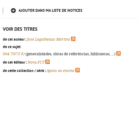
AJOUTER DANS MA LISTE DE NOTICES
VOIR DES TITRES
de cet auteur :
José Legatheaux Martins
de ce sujet:
004.7(075.8)
(generalidades, obras de referências, bibliotecas, ...)
de cet éditeur :
Nova.FCT
de cette collection / série :
Apoio ao ensino