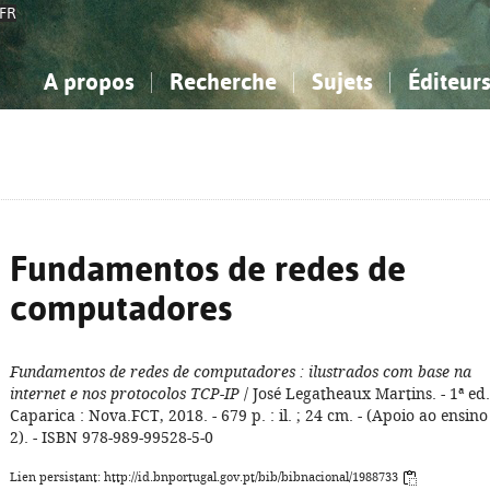
FR
A propos
Recherche
Sujets
Éditeur
a Bibliographie Nationale
imple
onnaissance, Information...
onnaissance, Information...
Avancée
Mes notices
Comment utiliser
Philosophie, psychologie...
Philosophie, psychologie...
Aide - FAQ
ciences sociales...
ciences sociales...
Mathématiques, sciences
Mathématiques, sciences
rts, sport...
rts, sport...
naturelles...
Littérature, linguistique...
naturelles...
Littérature, linguistique...
Fundamentos de redes de
computadores
Fundamentos de redes de computadores
: ilustrados com base na
internet e nos protocolos TCP-IP
/ José Legatheaux Martins. - 1ª ed.
Caparica : Nova.FCT, 2018. - 679 p. : il. ; 24 cm. - (Apoio ao ensino 
2). - ISBN 978-989-99528-5-0
Lien persistant: http://id.bnportugal.gov.pt/bib/bibnacional/1988733