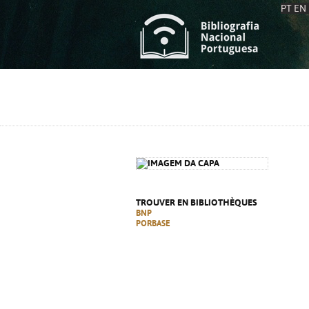
PT
EN
L
S
C
C
S
S
A
A
TROUVER EN BIBLIOTHÈQUES
BNP
PORBASE