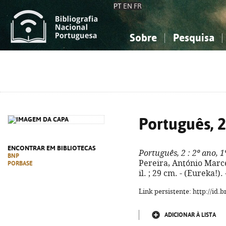
PT
EN
FR
Sobre
Pesquisa
Sobre a Bibliografia Nacional
Simples
Conhecimento, Informação...
Conhecimento, Informação...
Combinada
A
Ciências sociais...
Ciências sociais...
Arte, desporto...
Arte, desporto...
Português, 2
ENCONTRAR EM BIBLIOTECAS
Português, 2
: 2º ano, 1
BNP
Pereira, António Marcel
PORBASE
il. ; 29 cm. - (Eureka!)
Link persistente: http://id
ADICIONAR À LISTA