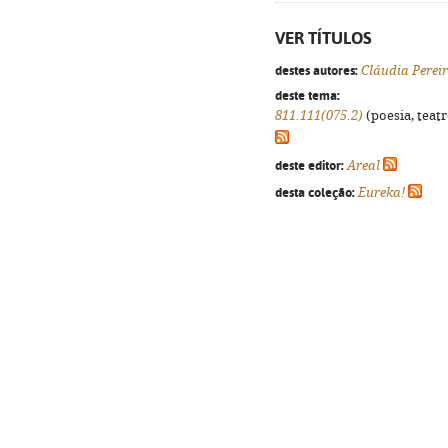
VER TÍTULOS
destes autores:
Cláudia Perei
deste tema:
811.111(075.2)
(poesia, teatr
deste editor:
Areal
desta coleção:
Eureka!