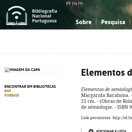
PT
EN
FR
Sobre
Pesquisa
Sobre a Bibliografia Nacional
Simples
Conhecimento, Informação...
Conhecimento, Informação...
Combinada
A
Ciências sociais...
Ciências sociais...
Arte, desporto...
Arte, desporto...
Elementos d
ENCONTRAR EM BIBLIOTECAS
Elementos de semiolog
BNP
Margarida Barahona. - L
PORBASE
21 cm. - (Obras de Rola
de sémiologie. - ISBN 
Link persistente: http://id
ADICIONAR À LISTA