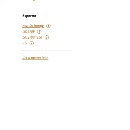
Exportar
MarcXchange
ISO2709
ISO2709(ISIS)
RIS
Ver a minha lista