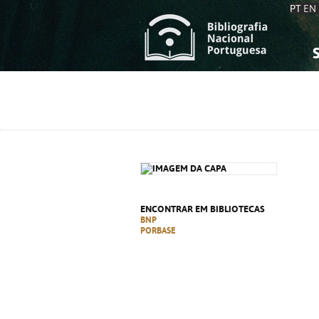
PT
EN
S
S
C
C
C
C
A
A
ENCONTRAR EM BIBLIOTECAS
BNP
PORBASE