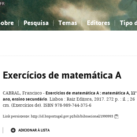
FR
Sobre
Pesquisa
Temas
Editores
Tipo 
obre a Bibliografia Nacional
imples
onhecimento, Informação...
onhecimento, Informação...
Combinada
A minha lista
Como utilizar
Filosofia, psicologia...
Filosofia, psicologia...
Perguntas frequente
iências sociais...
iências sociais...
Ciências exatas e naturais...
Ciências exatas e naturais...
rte, desporto...
rte, desporto...
Literatura, linguística...
Literatura, linguística...
Exercícios de matemática A
CABRAL, Francisco -
Exercícios de matemática A
: matemática A, 11º
ano, ensino secundário
. Lisboa : Raiz Editora, 2017. 272 p. : il. ; 26
cm. (Exercícios de). ISBN 978-989-744-375-6
Link persistente: http://id.bnportugal.gov.pt/bib/bibnacional/1990993
ADICIONAR À LISTA