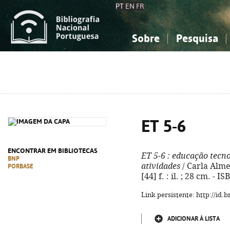
PT
EN
FR
Sobre
Pesquisa
Sobre a Bibliografia Nacional
Simples
Conhecimento, Informação...
Conhecimento, Informação...
Combinada
A
Ciências sociais...
Ciências sociais...
Arte, desporto...
Arte, desporto...
ET 5-6
ENCONTRAR EM BIBLIOTECAS
ET 5-6
: educação tecnol
BNP
atividades
/ Carla Almeid
PORBASE
[44] f. : il. ; 28 cm. -
Link persistente: http://id
ADICIONAR À LISTA