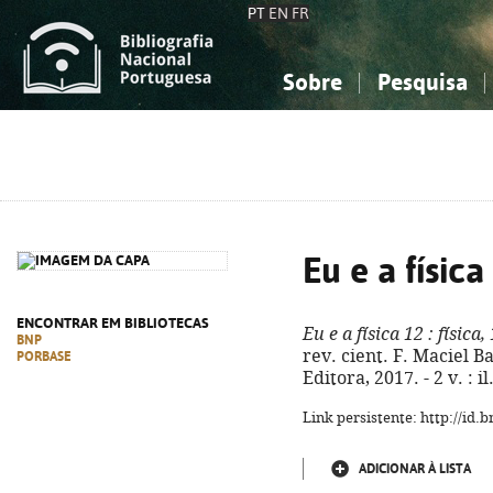
PT
EN
FR
Sobre
Pesquisa
Sobre a Bibliografia Nacional
Simples
Conhecimento, Informação...
Conhecimento, Informação...
Combinada
A
Ciências sociais...
Ciências sociais...
Arte, desporto...
Arte, desporto...
Eu e a física
ENCONTRAR EM BIBLIOTECAS
Eu e a física 12
: física,
BNP
rev. cient. F. Maciel Ba
PORBASE
Editora, 2017. - 2 v. : 
Link persistente: http://id
ADICIONAR À LISTA