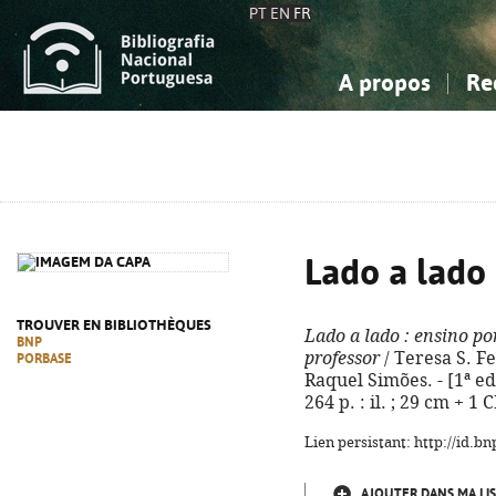
PT
EN
FR
A propos
Re
La Bibliographie Nationale
Simple
Connaissance, Information...
Connaissance, Information...
Avancée
Mes 
Sciences sociales...
Sciences sociales...
Arts, sport...
Arts, sport...
Lado a lado
TROUVER EN BIBLIOTHÈQUES
Lado a lado
: ensino po
BNP
professor
/ Teresa S. Fer
PORBASE
Raquel Simões. - [1ª ed.
264 p. : il. ; 29 cm + 
Lien persistant: http://id.
AJOUTER DANS MA LIS