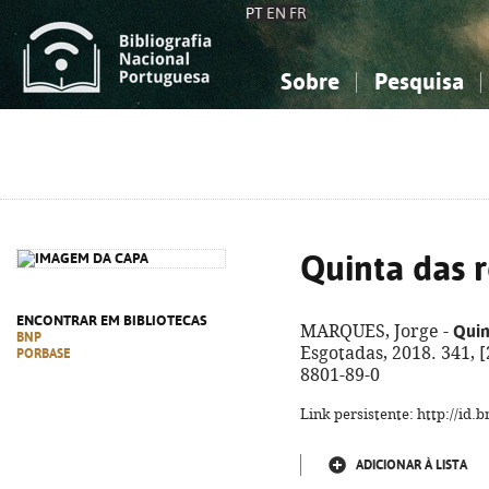
PT
EN
FR
Sobre
Pesquisa
Sobre a Bibliografia Nacional
Simples
Conhecimento, Informação...
Conhecimento, Informação...
Combinada
A
Ciências sociais...
Ciências sociais...
Arte, desporto...
Arte, desporto...
Quinta das 
ENCONTRAR EM BIBLIOTECAS
Quin
MARQUES, Jorge -
BNP
Esgotadas, 2018. 341, [
PORBASE
8801-89-0
Link persistente: http://id
ADICIONAR À LISTA