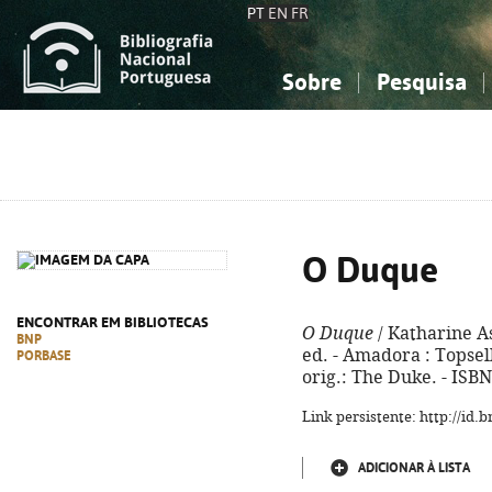
PT
EN
FR
Sobre
Pesquisa
Sobre a Bibliografia Nacional
Simples
Conhecimento, Informação...
Conhecimento, Informação...
Combinada
A
Ciências sociais...
Ciências sociais...
Arte, desporto...
Arte, desporto...
O Duque
ENCONTRAR EM BIBLIOTECAS
O Duque
/ Katharine As
BNP
ed. - Amadora : Topselle
PORBASE
orig.: The Duke. - ISB
Link persistente: http://id
ADICIONAR À LISTA