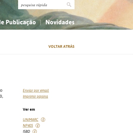
de Publicação
Novidades
s
Religião...
Religião...
VOLTAR ATRÁS
Ciências aplicadas...
Ciências aplicadas...
História, geografia, biografias...
História, geografia, biografias...
do
Enviar por email
0,
Imprimir página
Ver em
UNIMARC
NP405
ISBD