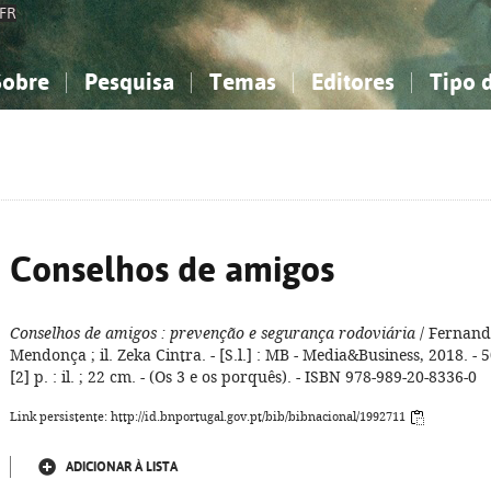
FR
Sobre
Pesquisa
Temas
Editores
Tipo 
obre a Bibliografia Nacional
imples
onhecimento, Informação...
onhecimento, Informação...
Combinada
A minha lista
Como utilizar
Filosofia, psicologia...
Filosofia, psicologia...
Perguntas frequente
iências sociais...
iências sociais...
Ciências exatas e naturais...
Ciências exatas e naturais...
rte, desporto...
rte, desporto...
Literatura, linguística...
Literatura, linguística...
Conselhos de amigos
Conselhos de amigos
: prevenção e segurança rodoviária
/ Fernan
Mendonça ; il. Zeka Cintra. - [S.l.] : MB - Media&Business, 2018. - 5
[2] p. : il. ; 22 cm. - (Os 3 e os porquês). - ISBN 978-989-20-8336-0
Link persistente: http://id.bnportugal.gov.pt/bib/bibnacional/1992711
ADICIONAR À LISTA