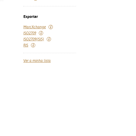
Exportar
MarcXchange
ISO2709
ISO2709(ISIS)
RIS
Ver a minha lista