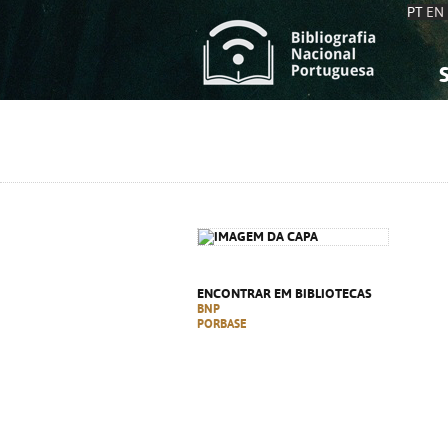
PT
EN
S
S
C
C
C
C
A
A
ENCONTRAR EM BIBLIOTECAS
BNP
PORBASE