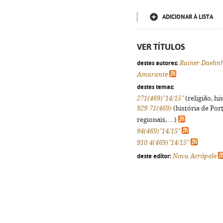
ADICIONAR À LISTA
VER TÍTULOS
destes autores:
Rainer Daehn
Amarante
destes temas:
271(469)"14/15"
(religião, hi
929.71(469)
(história de Por
regionais, ...)
94(469)"14/15"
910.4(469)"14/15"
deste editor:
Nova Acrópole