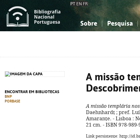
PT
EN
FR
Sobre
Pesquisa
Sobre a Bibliografia Nacional
Simples
Conhecimento, Informação...
Conhecimento, Informação...
Combinada
A
Ciências sociais...
Ciências sociais...
Arte, desporto...
Arte, desporto...
A missão te
Descobrime
ENCONTRAR EM BIBLIOTECAS
BNP
PORBASE
A missão templária no
Daehnhardt ; pref. Lu
Amarante. - Lisboa : Nov
21 cm. - ISBN 978-989-
Link persistente: http://id