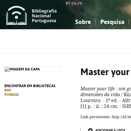
PT
EN
FR
Sobre
Pesquisa
Sobre a Bibliografia Nacional
Simples
Conhecimento, Informação...
Conhecimento, Informação...
Combinada
A
Ciências sociais...
Ciências sociais...
Arte, desporto...
Arte, desporto...
Master your 
ENCONTRAR EM BIBLIOTECAS
Master your life
: um gu
BNP
dimensões da vida
/ Ri
PORBASE
Loureiro. - 1ª ed. - Alf
[1] p. : il. ; 24 cm. - 
Link persistente: http://id
ADICIONAR À LISTA