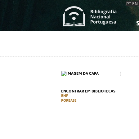
PT
EN
S
S
C
C
C
C
A
A
ENCONTRAR EM BIBLIOTECAS
BNP
PORBASE