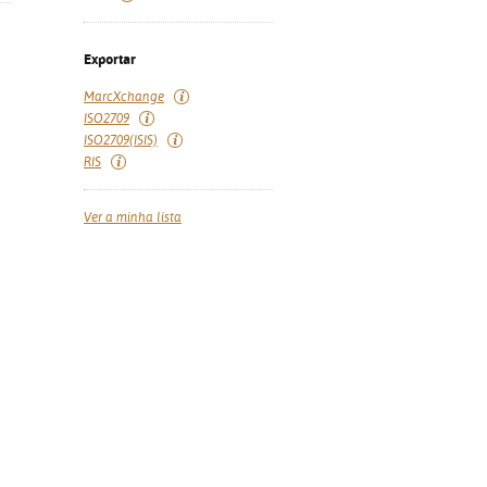
Exportar
MarcXchange
ISO2709
ISO2709(ISIS)
RIS
Ver a minha lista