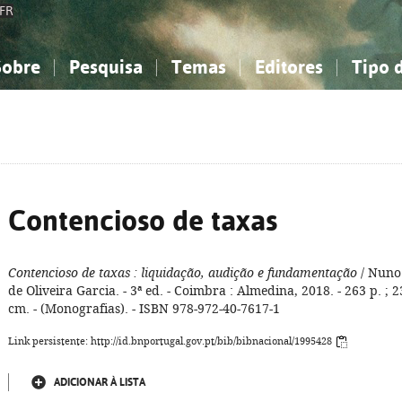
FR
Sobre
Pesquisa
Temas
Editores
Tipo 
obre a Bibliografia Nacional
imples
onhecimento, Informação...
onhecimento, Informação...
Combinada
A minha lista
Como utilizar
Filosofia, psicologia...
Filosofia, psicologia...
Perguntas frequente
iências sociais...
iências sociais...
Ciências exatas e naturais...
Ciências exatas e naturais...
rte, desporto...
rte, desporto...
Literatura, linguística...
Literatura, linguística...
Contencioso de taxas
Contencioso de taxas
: liquidação, audição e fundamentação
/ Nuno
de Oliveira Garcia. - 3ª ed. - Coimbra : Almedina, 2018. - 263 p. ; 2
cm. - (Monografias). - ISBN 978-972-40-7617-1
Link persistente: http://id.bnportugal.gov.pt/bib/bibnacional/1995428
ADICIONAR À LISTA