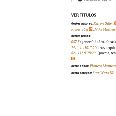
VER TÍTULOS
destes autores:
Kieron Gillen
Francis Yu
,
Mike Mathew
destes temas:
087.5
(generalidades, obras d
741(=1:460)"20"
(arte, arquit
821.111-9"19/20"
(poesia, tea
deste editor:
Planeta Manuscr
desta coleção:
Star Wars