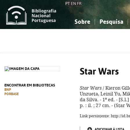
PT
EN
FR
Sobre
Pesquisa
Sobre a Bibliografia Nacional
Simples
Conhecimento, Informação...
Conhecimento, Informação...
Combinada
A
Ciências sociais...
Ciências sociais...
Arte, desporto...
Arte, desporto...
Star Wars
ENCONTRAR EM BIBLIOTECAS
Star Wars
/ Kieron Gill
BNP
Unzueta, Leinil Yu, Mi
PORBASE
da Silva. - 1ª ed. - [S.l
p. : il. ; 27 cm. - (Sta
Link persistente: http://id
ADICIONAR À LISTA