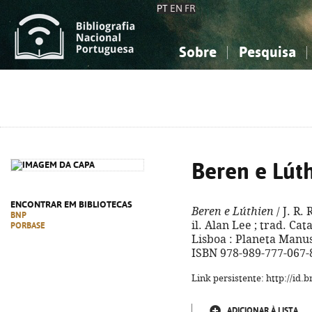
PT
EN
FR
Sobre
Pesquisa
Sobre a Bibliografia Nacional
Simples
Conhecimento, Informação...
Conhecimento, Informação...
Combinada
A
Ciências sociais...
Ciências sociais...
Arte, desporto...
Arte, desporto...
Beren e Lút
ENCONTRAR EM BIBLIOTECAS
Beren e Lúthien
/ J. R.
BNP
il. Alan Lee ; trad. Cat
PORBASE
Lisboa : Planeta Manuscr
ISBN 978-989-777-067-
Link persistente: http://id
ADICIONAR À LISTA