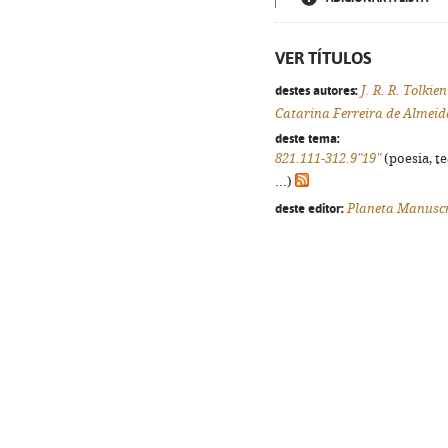
VER TÍTULOS
destes autores:
J. R. R. Tolkien
Catarina Ferreira de Almeid
deste tema:
821.111-312.9"19"
(poesia, t
...)
deste editor:
Planeta Manuscr