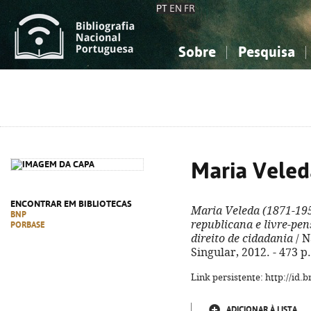
PT
EN
FR
Sobre
Pesquisa
Sobre a Bibliografia Nacional
Simples
Conhecimento, Informação...
Conhecimento, Informação...
Combinada
A
Ciências sociais...
Ciências sociais...
Arte, desporto...
Arte, desporto...
Maria Veled
ENCONTRAR EM BIBLIOTECAS
Maria Veleda (1871-19
BNP
republicana e livre-pe
PORBASE
direito de cidadania
/ N
Singular, 2012. - 473 p
Link persistente: http://id
ADICIONAR À LISTA