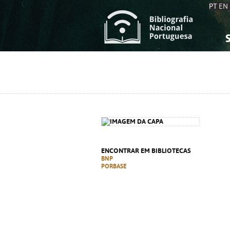
PT
EN
S
S
C
C
C
C
A
A
ENCONTRAR EM BIBLIOTECAS
BNP
PORBASE