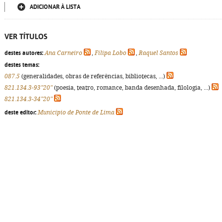
ADICIONAR À LISTA
VER TÍTULOS
destes autores:
Ana Carneiro
,
Filipa Lobo
,
Raquel Santos
destes temas:
087.5
(generalidades, obras de referências, bibliotecas, ...)
821.134.3-93"20"
(poesia, teatro, romance, banda desenhada, filologia, ...)
821.134.3-34"20"
deste editor:
Município de Ponte de Lima