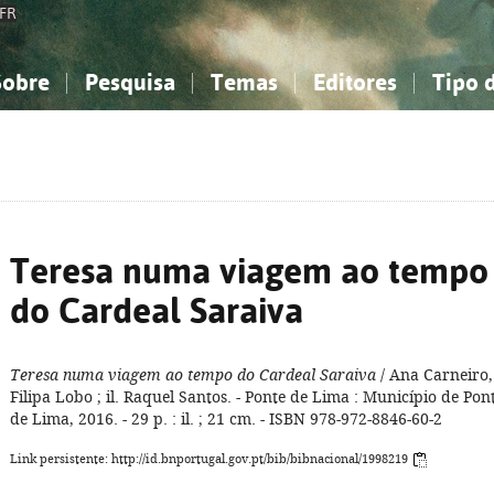
FR
Sobre
Pesquisa
Temas
Editores
Tipo 
obre a Bibliografia Nacional
imples
onhecimento, Informação...
onhecimento, Informação...
Combinada
A minha lista
Como utilizar
Filosofia, psicologia...
Filosofia, psicologia...
Perguntas frequente
iências sociais...
iências sociais...
Ciências exatas e naturais...
Ciências exatas e naturais...
rte, desporto...
rte, desporto...
Literatura, linguística...
Literatura, linguística...
Teresa numa viagem ao tempo
do Cardeal Saraiva
Teresa numa viagem ao tempo do Cardeal Saraiva
/ Ana Carneiro,
Filipa Lobo ; il. Raquel Santos. - Ponte de Lima : Município de Pon
de Lima, 2016. - 29 p. : il. ; 21 cm. - ISBN 978-972-8846-60-2
Link persistente: http://id.bnportugal.gov.pt/bib/bibnacional/1998219