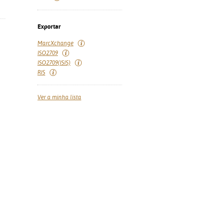
Exportar
MarcXchange
ISO2709
ISO2709(ISIS)
RIS
Ver a minha lista