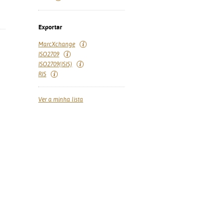
Exportar
MarcXchange
ISO2709
ISO2709(ISIS)
RIS
Ver a minha lista