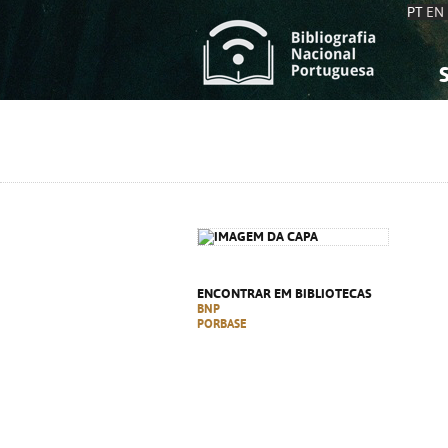
PT
EN
S
S
C
C
C
C
A
A
ENCONTRAR EM BIBLIOTECAS
BNP
PORBASE