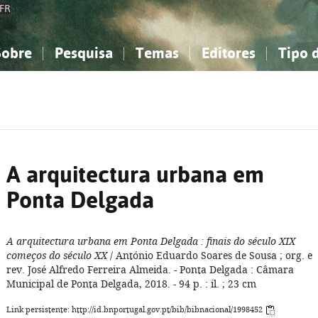
FR
Sobre
Pesquisa
Temas
Editores
Tipo 
obre a Bibliografia Nacional
imples
onhecimento, Informação...
onhecimento, Informação...
Combinada
A minha lista
Como utilizar
Filosofia, psicologia...
Filosofia, psicologia...
Perguntas frequente
iências sociais...
iências sociais...
Ciências exatas e naturais...
Ciências exatas e naturais...
rte, desporto...
rte, desporto...
Literatura, linguística...
Literatura, linguística...
A arquitectura urbana em
Ponta Delgada
A arquitectura urbana em Ponta Delgada
: finais do século XIX
começos do século XX
/ António Eduardo Soares de Sousa ; org. e
rev. José Alfredo Ferreira Almeida. - Ponta Delgada : Câmara
Municipal de Ponta Delgada, 2018. - 94 p. : il. ; 23 cm
Link persistente: http://id.bnportugal.gov.pt/bib/bibnacional/1998452