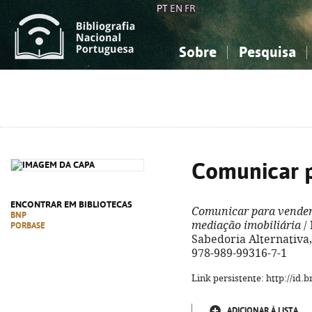
PT
EN
FR
Sobre
Pesquisa
Sobre a Bibliografia Nacional
Simples
Conhecimento, Informação...
Conhecimento, Informação...
Combinada
A
Ciências sociais...
Ciências sociais...
Arte, desporto...
Arte, desporto...
Comunicar 
ENCONTRAR EM BIBLIOTECAS
Comunicar para vende
BNP
mediação imobiliária
/ 
PORBASE
Sabedoria Alternativa, 2
978-989-99316-7-1
Link persistente: http://id
ADICIONAR À LISTA