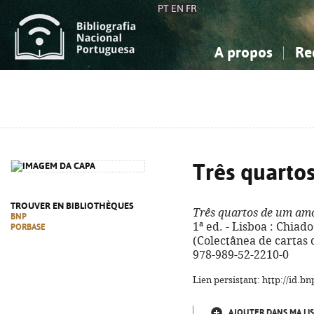
PT
EN
FR
A propos
Re
La Bibliographie Nationale
Simple
Connaissance, Information...
Connaissance, Information...
Avancée
Mes 
Sciences sociales...
Sciences sociales...
Arts, sport...
Arts, sport...
Três quarto
TROUVER EN BIBLIOTHÈQUES
Três quartos de um am
BNP
1ª ed. - Lisboa : Chiado 
PORBASE
(Colectânea de cartas d
978-989-52-2210-0
Lien persistant: http://id.
AJOUTER DANS MA LIS