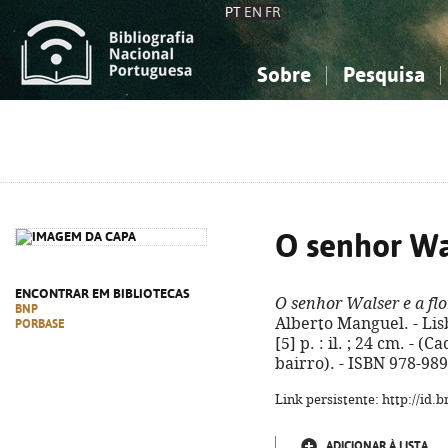
PT
EN
FR
Sobre
Pesquisa
Sobre a Bibliografia Nacional
Simples
Conhecimento, Informação...
Conhecimento, Informação...
Combinada
A
Ciências sociais...
Ciências sociais...
Arte, desporto...
Arte, desporto...
O senhor Wal
ENCONTRAR EM BIBLIOTECAS
O senhor Walser e a flo
BNP
Alberto Manguel. - Lisb
PORBASE
[5] p. : il. ; 24 cm. -
bairro). - ISBN 978-98
Link persistente: http://id
ADICIONAR À LISTA