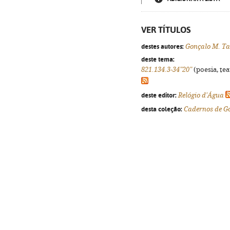
VER TÍTULOS
destes autores:
Gonçalo M. Ta
deste tema:
821.134.3-34"20"
(poesia, tea
deste editor:
Relógio d'Água
desta coleção:
Cadernos de G