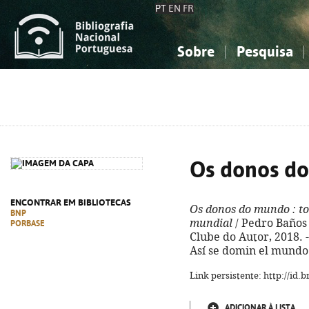
PT
EN
FR
Sobre
Pesquisa
Sobre a Bibliografia Nacional
Simples
Conhecimento, Informação...
Conhecimento, Informação...
Combinada
A
Ciências sociais...
Ciências sociais...
Arte, desporto...
Arte, desporto...
Os donos d
ENCONTRAR EM BIBLIOTECAS
Os donos do mundo
: t
BNP
mundial
/ Pedro Baños ;
PORBASE
Clube do Autor, 2018. - 4
Así se domin el mundo.
Link persistente: http://id
ADICIONAR À LISTA