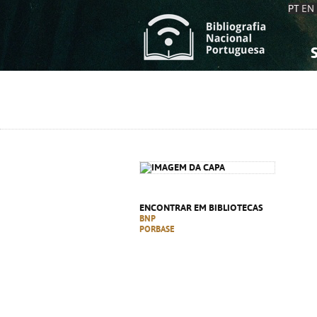
PT
EN
S
S
C
C
C
C
A
A
ENCONTRAR EM BIBLIOTECAS
BNP
PORBASE