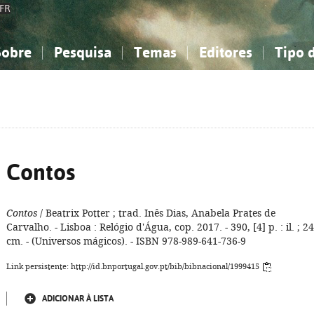
FR
Sobre
Pesquisa
Temas
Editores
Tipo 
obre a Bibliografia Nacional
imples
onhecimento, Informação...
onhecimento, Informação...
Combinada
A minha lista
Como utilizar
Filosofia, psicologia...
Filosofia, psicologia...
Perguntas frequente
iências sociais...
iências sociais...
Ciências exatas e naturais...
Ciências exatas e naturais...
rte, desporto...
rte, desporto...
Literatura, linguística...
Literatura, linguística...
Contos
Contos
/ Beatrix Potter ; trad. Inês Dias, Anabela Prates de
Carvalho. - Lisboa : Relógio d'Água, cop. 2017. - 390, [4] p. : il. ; 24
cm. - (Universos mágicos). - ISBN 978-989-641-736-9
Link persistente: http://id.bnportugal.gov.pt/bib/bibnacional/1999415
ADICIONAR À LISTA