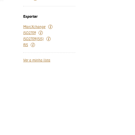
Exportar
MarcXchange
ISO2709
ISO2709(ISIS)
RIS
Ver a minha lista