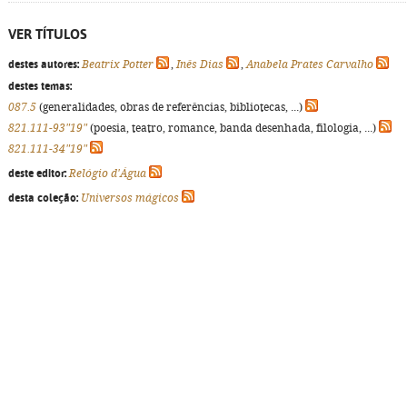
VER TÍTULOS
destes autores:
Beatrix Potter
,
Inês Dias
,
Anabela Prates Carvalho
destes temas:
087.5
(generalidades, obras de referências, bibliotecas, ...)
821.111-93"19"
(poesia, teatro, romance, banda desenhada, filologia, ...)
821.111-34"19"
deste editor:
Relógio d'Água
desta coleção:
Universos mágicos