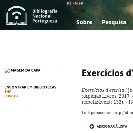
PT
EN
FR
Sobre
Pesquisa
Sobre a Bibliografia Nacional
Simples
Conhecimento, Informação...
Conhecimento, Informação...
Combinada
A
Ciências sociais...
Ciências sociais...
Arte, desporto...
Arte, desporto...
Exercícios d
ENCONTRAR EM BIBLIOTECAS
Exercícios d'escrita
/ Jo
BNP
: Apenas Livros, 2017. -
PORBASE
nobelizáveis ; 132). - 
Link persistente: http://id
ADICIONAR À LISTA