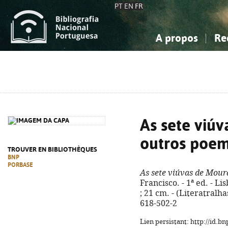
PT
EN
FR
A propos
Re
La Bibliographie Nationale
Simple
Connaissance, Information...
Connaissance, Information...
Avancée
Mes 
Sciences sociales...
Sciences sociales...
Arts, sport...
Arts, sport...
As sete viú
outros poe
TROUVER EN BIBLIOTHÈQUES
BNP
PORBASE
As sete viúvas de Mour
Francisco. - 1ª ed. - Li
; 21 cm. - (Literatralha
618-502-2
Lien persistant: http://id.