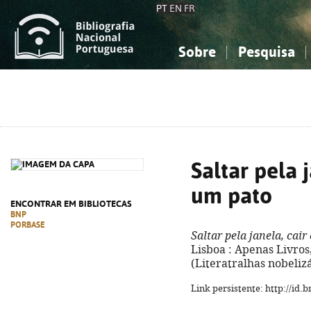
PT
EN
FR
Sobre
Pesquisa
Sobre a Bibliografia Nacional
Simples
Conhecimento, Informação...
Conhecimento, Informação...
Combinada
A
Ciências sociais...
Ciências sociais...
Arte, desporto...
Arte, desporto...
Saltar pela 
um pato
ENCONTRAR EM BIBLIOTECAS
BNP
PORBASE
Saltar pela janela, cai
Lisboa : Apenas Livros, 
(Literatralhas nobelizá
Link persistente: http://id