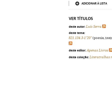
ADICIONAR À LISTA
VER TÍTULOS
deste autor:
Luís Serra
deste tema:
821.134.3-1"20"
(poesia, teat
deste editor:
Apenas Livros
desta coleção:
Literatralhas 