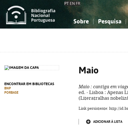
PT
EN
FR
Sobre
Pesquisa
Sobre a Bibliografia Nacional
Simples
Conhecimento, Informação...
Conhecimento, Informação...
Combinada
A
Ciências sociais...
Ciências sociais...
Arte, desporto...
Arte, desporto...
Maio
ENCONTRAR EM BIBLIOTECAS
Maio
: cantiga em via
BNP
ed. - Lisboa : Apenas Liv
PORBASE
(Literatralhas nobelizá
Link persistente: http://id
ADICIONAR À LISTA