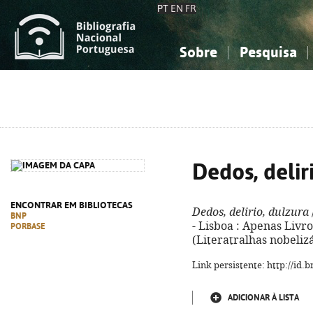
PT
EN
FR
Sobre
Pesquisa
Sobre a Bibliografia Nacional
Simples
Conhecimento, Informação...
Conhecimento, Informação...
Combinada
A
Ciências sociais...
Ciências sociais...
Arte, desporto...
Arte, desporto...
Dedos, delir
ENCONTRAR EM BIBLIOTECAS
Dedos, delirio, dulzura
BNP
- Lisboa : Apenas Livros
PORBASE
(Literatralhas nobelizá
Link persistente: http://id
ADICIONAR À LISTA