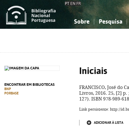
PT
EN
FR
Sobre
Pesquisa
Sobre a Bibliografia Nacional
Simples
Conhecimento, Informação...
Conhecimento, Informação...
Combinada
A
Ciências sociais...
Ciências sociais...
Arte, desporto...
Arte, desporto...
Iniciais
ENCONTRAR EM BIBLIOTECAS
FRANCISCO, José do C
BNP
Livros, 2016. 25, [2] p.
PORBASE
127). ISBN 978-989-618
Link persistente: http://id
ADICIONAR À LISTA