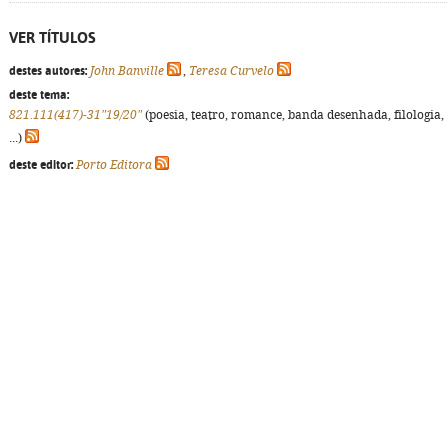
VER TÍTULOS
destes autores:
John Banville
,
Teresa Curvelo
deste tema:
821.111(417)-31"19/20"
(poesia, teatro, romance, banda desenhada, filologia,
...)
deste editor:
Porto Editora