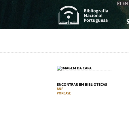
PT
EN
S
S
C
C
C
C
A
A
ENCONTRAR EM BIBLIOTECAS
BNP
PORBASE