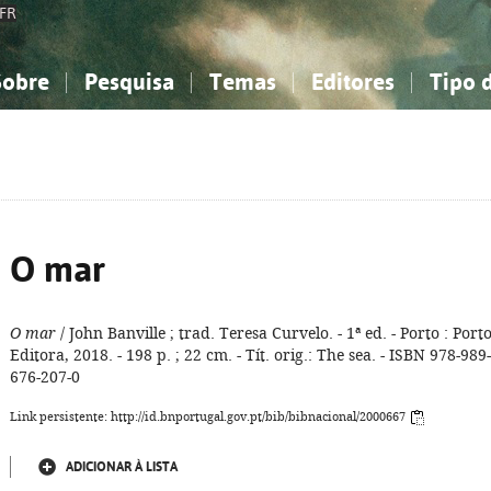
FR
Sobre
Pesquisa
Temas
Editores
Tipo 
obre a Bibliografia Nacional
imples
onhecimento, Informação...
onhecimento, Informação...
Combinada
A minha lista
Como utilizar
Filosofia, psicologia...
Filosofia, psicologia...
Perguntas frequente
iências sociais...
iências sociais...
Ciências exatas e naturais...
Ciências exatas e naturais...
rte, desporto...
rte, desporto...
Literatura, linguística...
Literatura, linguística...
O mar
O mar
/ John Banville ; trad. Teresa Curvelo. - 1ª ed. - Porto : Port
Editora, 2018. - 198 p. ; 22 cm. - Tít. orig.: The sea. - ISBN 978-989-
676-207-0
Link persistente: http://id.bnportugal.gov.pt/bib/bibnacional/2000667
ADICIONAR À LISTA