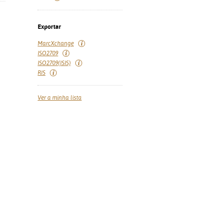
Exportar
MarcXchange
ISO2709
ISO2709(ISIS)
RIS
Ver a minha lista