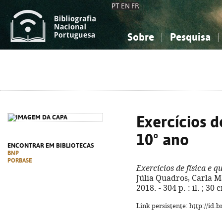
PT
EN
FR
Sobre
Pesquisa
Sobre a Bibliografia Nacional
Simples
Conhecimento, Informação...
Conhecimento, Informação...
Combinada
A
Ciências sociais...
Ciências sociais...
Arte, desporto...
Arte, desporto...
Exercícios d
10º ano
ENCONTRAR EM BIBLIOTECAS
BNP
PORBASE
Exercícios de física e q
Júlia Quadros, Carla M
2018. - 304 p. : il. ; 3
Link persistente: http://id