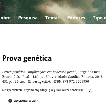
FR
Sobre
Pesquisa
Temas
Editores
Tipo 
obre a Bibliografia Nacional
imples
onhecimento, Informação...
onhecimento, Informação...
Combinada
A minha lista
Como utilizar
Filosofia, psicologia...
Filosofia, psicologia...
Perguntas frequente
iências sociais...
iências sociais...
Ciências exatas e naturais...
Ciências exatas e naturais...
rte, desporto...
rte, desporto...
Literatura, linguística...
Literatura, linguística...
Prova genética
Prova genética
: implicações em processo penal
/ Jorge dos Reis
Bravo, Celso Leal. - Lisboa : Universidade Católica Editora, 2018. -
451 p. ; 24 cm. - (Investigação). - ISBN 978-972-5405956
Link persistente: http://id.bnportugal.gov.pt/bib/bibnacional/2001121
ADICIONAR À LISTA