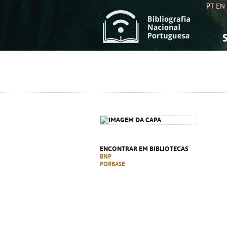
PT
EN
S
S
C
C
C
C
A
A
ENCONTRAR EM BIBLIOTECAS
BNP
PORBASE