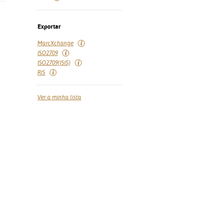
Exportar
MarcXchange
ISO2709
ISO2709(ISIS)
RIS
Ver a minha lista