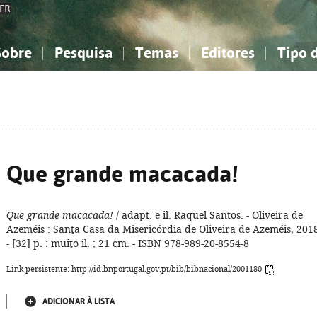
FR
Sobre
Pesquisa
Temas
Editores
Tipo 
obre a Bibliografia Nacional
imples
onhecimento, Informação...
onhecimento, Informação...
Combinada
A minha lista
Como utilizar
Filosofia, psicologia...
Filosofia, psicologia...
Perguntas frequente
iências sociais...
iências sociais...
Ciências exatas e naturais...
Ciências exatas e naturais...
rte, desporto...
rte, desporto...
Literatura, linguística...
Literatura, linguística...
Que grande macacada!
Que grande macacada!
/ adapt. e il. Raquel Santos. - Oliveira de
Azeméis : Santa Casa da Misericórdia de Oliveira de Azeméis, 201
- [32] p. : muito il. ; 21 cm. - ISBN 978-989-20-8554-8
Link persistente: http://id.bnportugal.gov.pt/bib/bibnacional/2001180
ADICIONAR À LISTA