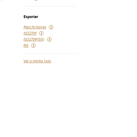
Exportar
MarcXchange
ISO2709
ISO2709(ISIS)
RIS
Ver a minha lista