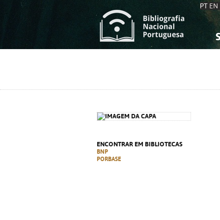
PT
EN
S
S
C
C
C
C
A
A
ENCONTRAR EM BIBLIOTECAS
BNP
PORBASE