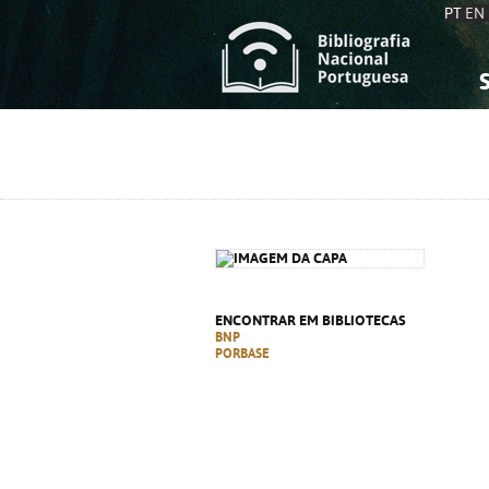
PT
EN
S
S
C
C
C
C
A
A
ENCONTRAR EM BIBLIOTECAS
BNP
PORBASE