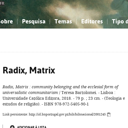
FR
Sobre
Pesquisa
Temas
Editores
Tipo 
obre a Bibliografia Nacional
imples
onhecimento, Informação...
onhecimento, Informação...
Combinada
A minha lista
Como utilizar
Filosofia, psicologia...
Filosofia, psicologia...
Perguntas frequente
iências sociais...
iências sociais...
Ciências exatas e naturais...
Ciências exatas e naturais...
rte, desporto...
rte, desporto...
Literatura, linguística...
Literatura, linguística...
Radix, Matrix
Radix, Matrix
: community belonging and the ecclesial form of
universalistic communitarism
/ Teresa Bartolomei. - Lisboa :
Universidade Católica Editora, 2018. - 79 p. ; 23 cm. - (Teologia e
estudos de religião). - ISBN 978-972-5405-90-1
Link persistente: http://id.bnportugal.gov.pt/bib/bibnacional/2001245
ADICIONAR À LISTA